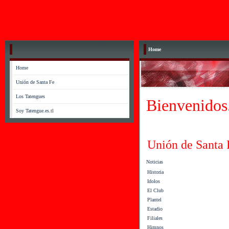
Home
Home
Unión de Santa Fe
Los Tatengues
Bienvenidos.
Soy Tatengue.es.tl
Unión de Santa 
Noticias
Historia
Idolos
El Club
Plantel
Estadio
Filiales
Himnos