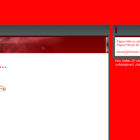
Página Web no ofi
Página Oficial del 
forotate@hotmail
..
Hoy habia 28 vis
subpáginas) ¡Aq
Fe