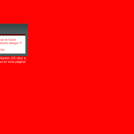
cial de Unión
hincha tatengue !!!
.com
itantes (33 clics a
ui en esta página!