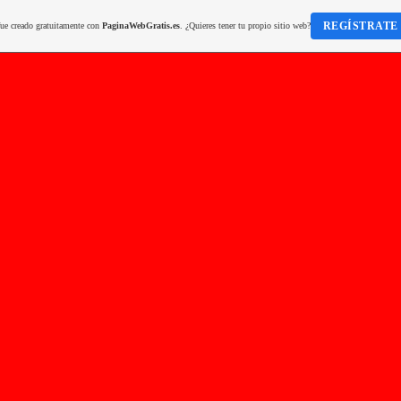
REGÍSTRATE
fue creado gratuitamente con
PaginaWebGratis.es
. ¿Quieres tener tu propio sitio web?