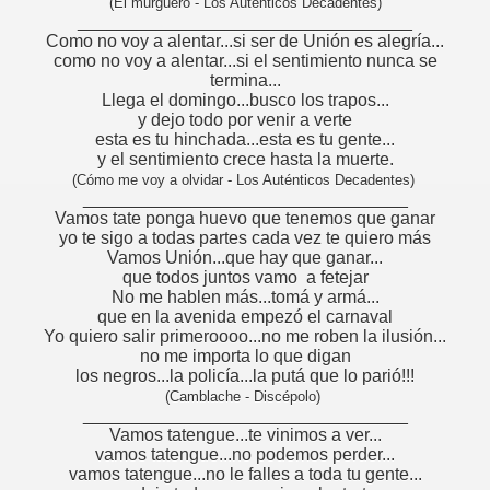
(El murguero - Los Auténticos Decadentes)
__________________________________
Como no voy a alentar...si ser de Unión es alegría...
como no voy a alentar...si el sentimiento nunca se
termina...
Llega el domingo...busco los trapos...
y dejo todo por venir a verte
esta es tu hinchada...esta es tu gente...
y el sentimiento crece hasta la muerte.
(Cómo me voy a olvidar - Los Auténticos Decadentes)
_________________________________
Vamos tate ponga huevo que tenemos que ganar
yo te sigo a todas partes cada vez te quiero más
Vamos Unión...que hay que ganar...
que todos juntos vamo a fetejar
No me hablen más...tomá y armá...
que en la avenida empezó el carnaval
Yo quiero salir primeroooo...no me roben la ilusión...
no me importa lo que digan
los negros...la policía...la putá que lo parió!!!
(Camblache - Discépolo)
_________________________________
Vamos tatengue...te vinimos a ver...
vamos tatengue...no podemos perder...
vamos tatengue...no le falles a toda tu gente...