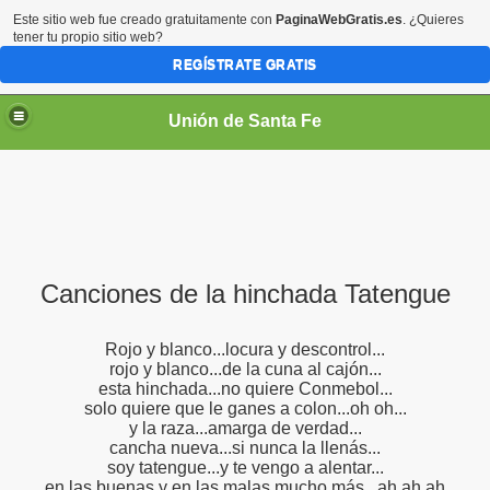
Este sitio web fue creado gratuitamente con
PaginaWebGratis.es
. ¿Quieres
tener tu propio sitio web?
REGÍSTRATE GRATIS
Unión de Santa Fe
Canciones de la hinchada Tatengue
Rojo y blanco...locura y descontrol...
rojo y blanco...de la cuna al cajón...
esta hinchada...no quiere Conmebol...
solo quiere que le ganes a colon...oh oh...
y la raza...amarga de verdad...
cancha nueva...si nunca la llenás...
soy tatengue...y te vengo a alentar...
en las buenas y en las malas mucho más...ah ah ah