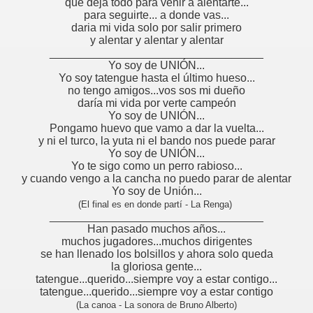
que deja todo para venir a alentarte...
para seguirte... a donde vas...
daria mi vida solo por salir primero
y alentar y alentar y alentar
__________________________________
Yo soy de UNIÓN...
Yo soy tatengue hasta el último hueso...
no tengo amigos...vos sos mi dueño
daría mi vida por verte campeón
Yo soy de UNIÓN...
Pongamo huevo que vamo a dar la vuelta...
y ni el turco, la yuta ni el bando nos puede parar
Yo soy de UNIÓN...
Yo te sigo como un perro rabioso...
y cuando vengo a la cancha no puedo parar de alentar
Yo soy de Unión...
(El final es en donde partí - La Renga)
__________________________________
Han pasado muchos años...
muchos jugadores...muchos dirigentes
se han llenado los bolsillos y ahora solo queda
la gloriosa gente...
tatengue...querido...siempre voy a estar contigo...
tatengue...querido...siempre voy a estar contigo
(La canoa - La sonora de Bruno Alberto)