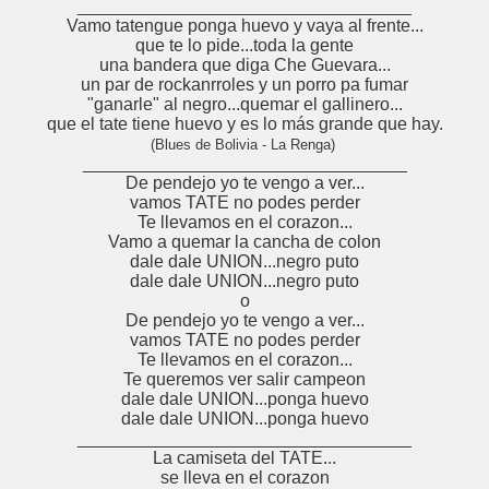
__________________________________
Vamo tatengue ponga huevo y vaya al frente...
que te lo pide...toda la gente
una bandera que diga Che Guevara...
un par de rockanrroles y un porro pa fumar
"ganarle" al negro...quemar el gallinero...
que el tate tiene huevo y es lo más grande que hay.
(Blues de Bolivia - La Renga)
_________________________________
De pendejo yo te vengo a ver...
vamos TATE no podes perder
Te llevamos en el corazon...
Vamo a quemar la cancha de colon
dale dale UNION...negro puto
dale dale UNION...negro puto
o
De pendejo yo te vengo a ver...
vamos TATE no podes perder
Te llevamos en el corazon...
Te queremos ver salir campeon
dale dale UNION...ponga huevo
dale dale UNION...ponga huevo
__________________________________
La camiseta del TATE...
se lleva en el corazon