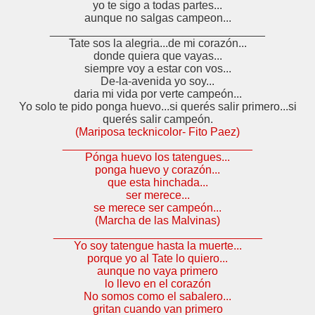
yo te sigo a todas partes...
aunque no salgas campeon...
__________________________________
Tate sos la alegria...de mi corazón...
donde quiera que vayas...
siempre voy a estar con vos...
De-la-avenida yo soy...
daria mi vida por verte campeón...
Yo solo te pido ponga huevo...si querés salir primero...si
querés salir campeón.
(Mariposa tecknicolor- Fito Paez)
______________________________
Pónga huevo los tatengues...
ponga huevo y corazón...
que esta hinchada...
ser merece...
se merece ser campeón...
(Marcha de las Malvinas)
_________________________________
Yo soy tatengue hasta la muerte...
porque yo al Tate lo quiero...
aunque no vaya primero
lo llevo en el corazón
No somos como el sabalero...
gritan cuando van primero