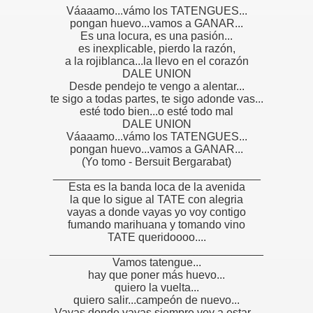
Váaaamo...vámo los TATENGUES...
pongan huevo...vamos a GANAR...
Es una locura, es una pasión...
es inexplicable, pierdo la razón,
a la rojiblanca...la llevo en el corazón
DALE UNION
Desde pendejo te vengo a alentar...
te sigo a todas partes, te sigo adonde vas...
esté todo bien...o esté todo mal
DALE UNION
Váaaamo...vámo los TATENGUES...
pongan huevo...vamos a GANAR...
(Yo tomo - Bersuit Bergarabat)
_________________________________
Esta es la banda loca de la avenida
la que lo sigue al TATE con alegria
vayas a donde vayas yo voy contigo
fumando marihuana y tomando vino
TATE queridoooo....
__________________________________
Vamos tatengue...
hay que poner más huevo...
quiero la vuelta...
quiero salir...campeón de nuevo...
Vayas donde vayas siempre voy a estar...