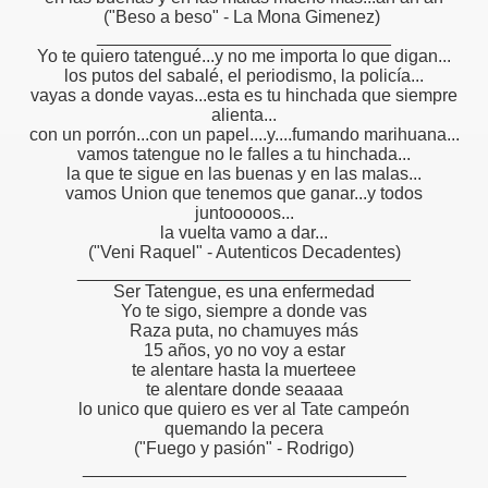
("Beso a beso" - La Mona Gimenez)
______________________________
Yo te quiero tatengué...y no me importa lo que digan...
los putos del sabalé, el periodismo, la policía...
vayas a donde vayas...esta es tu hinchada que siempre
alienta...
con un porrón...con un papel....y....fumando marihuana...
vamos tatengue no le falles a tu hinchada...
la que te sigue en las buenas y en las malas...
vamos Union que tenemos que ganar...y todos
juntooooos...
la vuelta vamo a dar...
("Veni Raquel" - Autenticos Decadentes)
__________________________________
Ser Tatengue, es una enfermedad
Yo te sigo, siempre a donde vas
Raza puta, no chamuyes más
15 años, yo no voy a estar
te alentare hasta la muerteee
te alentare donde seaaaa
lo unico que quiero es ver al Tate campeón
quemando la pecera
("Fuego y pasión" - Rodrigo)
_________________________________