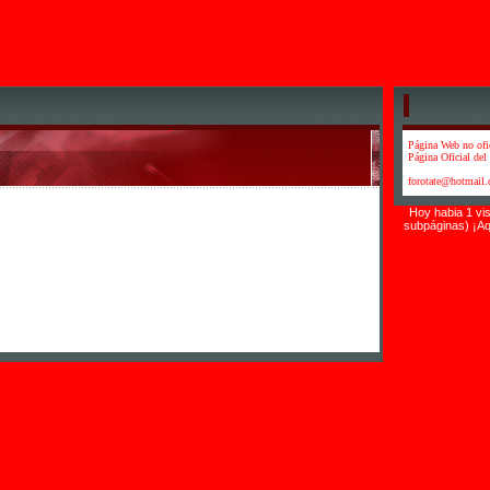
Página Web no ofi
Página Oficial del 
forotate@hotmail
Hoy habia 1 vis
subpáginas) ¡Aq