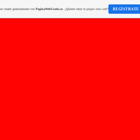
REGÍSTRATE
fue creado gratuitamente con
PaginaWebGratis.es
. ¿Quieres tener tu propio sitio web?