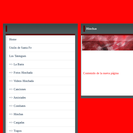
Hinchas
Home
Unión de Santa Fe
Los Tatengues
=> La Barra
=> Fotos Hinchada
Contenido de la nueva página
=> Videos Hinchada
=> Canciones
=> Amistades
=> Combates
=> Hinchas
=> Cargadas
=> Trapos