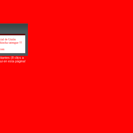
cial de Unión
hincha tatengue !!!
.com
itantes (8 clics a
ui en esta página!