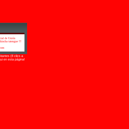
cial de Unión
hincha tatengue !!!
.com
itantes (8 clics a
ui en esta página!