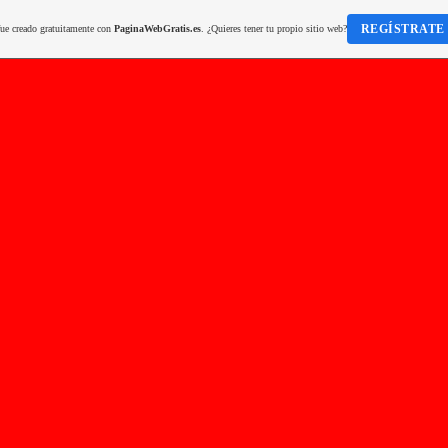
REGÍSTRATE
fue creado gratuitamente con
PaginaWebGratis.es
. ¿Quieres tener tu propio sitio web?