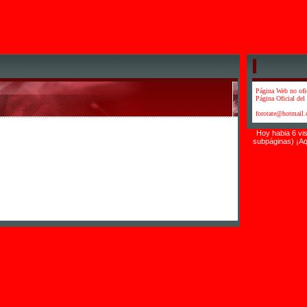
Página Web no ofi
Página Oficial del 
forotate@hotmail
Hoy habia 6 vis
subpáginas) ¡Aq