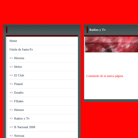
Radios y Tv
Home
Unión de Santa Fe
=> Historia
=> Idolos
=> El Club
Contenido de la nueva página
=> Plantel
=> Estadio
=> FIliales
=> Himnos
=> Radios y Tv
=> B Nacional 2008
=> Noticias